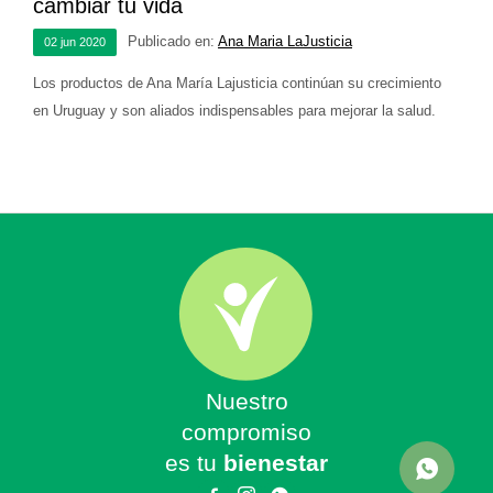
cambiar tu vida
Publicado en:
Ana Maria LaJusticia
02
jun
2020
Los productos de Ana María Lajusticia continúan su crecimiento
en Uruguay y son aliados indispensables para mejorar la salud.
Nuestro
compromiso
es tu
bienestar