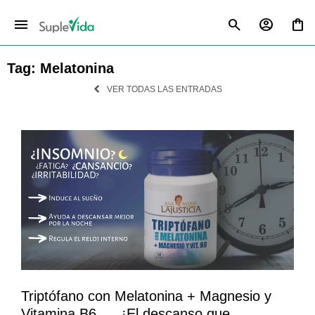
menu
Tag: Melatonina
VER TODAS LAS ENTRADAS
Triptófano con Melatonina + Magnesio y
Vitamina B6......¡El descanso que