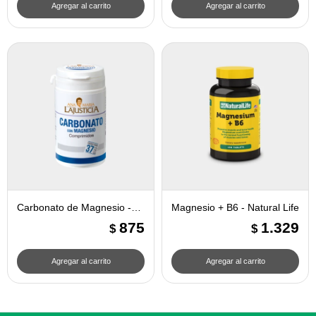
Carbonato de Magnesio -
Magnesio + B6 - Natural Life
Ana Maria Lajusticia
875
1.329
$
$