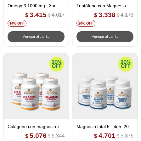
Omega 3 1000 mg - 3un.
Triptófano con Magnesio +
15% off
Vitamina B6 - 3un. 20% off
3.415
3.338
4.017
4.173
$
$
$
$
14
20
Colágeno con magnesio x
Magnesio total 5 - 4un. 20%
180 comprimidos - 4un.
off
5.076
4.701
6.344
5.876
$
$
$
$
20% off