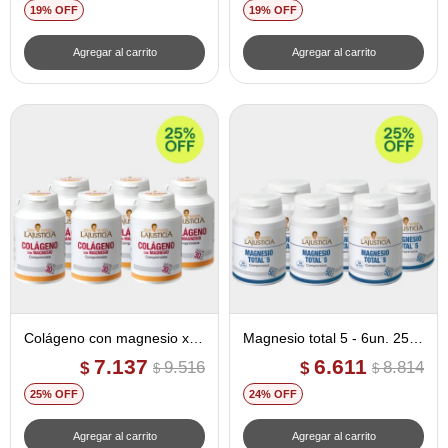
19
19
Colágeno con magnesio x
Magnesio total 5 - 6un. 25%
180 comprimidos - 6un.
off
7.137
6.611
9.516
8.814
$
$
$
$
25% off
25
24