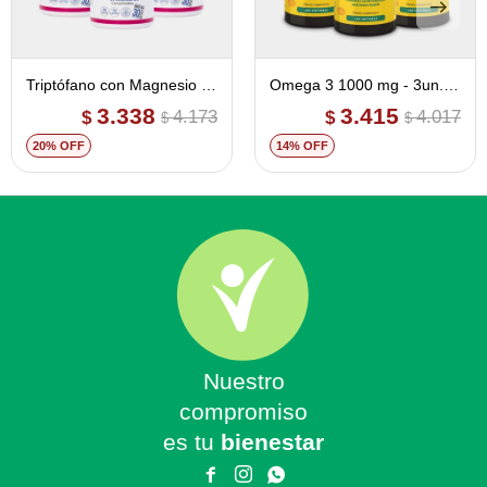
Triptófano con Magnesio +
Omega 3 1000 mg - 3un.
Vitamina B6 - 3un. 20% off
15% off
3.338
3.415
4.173
4.017
$
$
$
$
20
14
Nuestro
compromiso
es tu
bienestar


