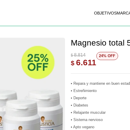
OBJETIVOS
MARC
Magnesio total 5
8.814
$
24
6.611
$
• Repara y mantiene en buen estado
• Estreñimiento
• Deporte
• Diabetes
• Relajante muscular
• Sistema nervioso
• Apto vegano