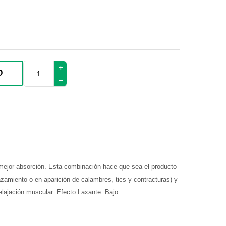
add
O
remove
y mejor absorción. Esta combinación hace que sea el producto
azamiento o en aparición de calambres, tics y contracturas) y
elajación muscular. Efecto Laxante: Bajo