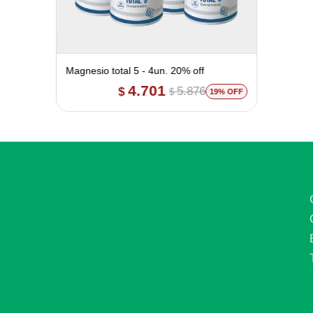
Magnesio total 5 - 4un. 20% off
4.701
5.876
$
$
19