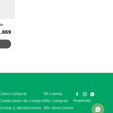
fe
1.869
Cómo comprar
Mi cuenta



Condiciones de compra
Mis compras
#suplevida
Envíos y devoluciones
Mis direcciones