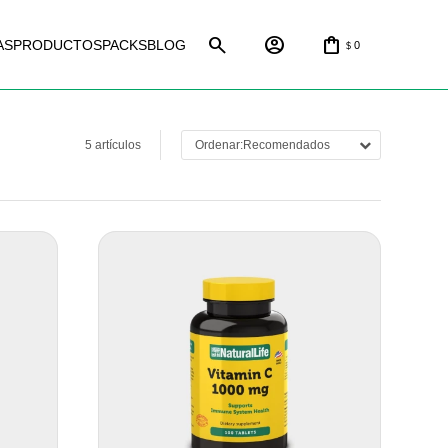
AS
PRODUCTOS
PACKS
BLOG
0
$
5 artículos
Recomendados