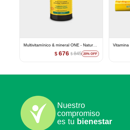
Multivitamínico & mineral ONE - Natural
Vitamina
Life
676
845
$
$
20
Nuestro
compromiso
es tu
bienestar