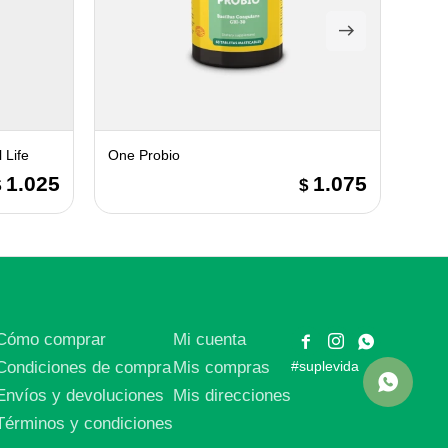
 Life
One Probio
Diet 
1.025
1.075
$
$
Cómo comprar
Mi cuenta



Condiciones de compra
Mis compras
#suplevida
Envíos y devoluciones
Mis direcciones
Términos y condiciones