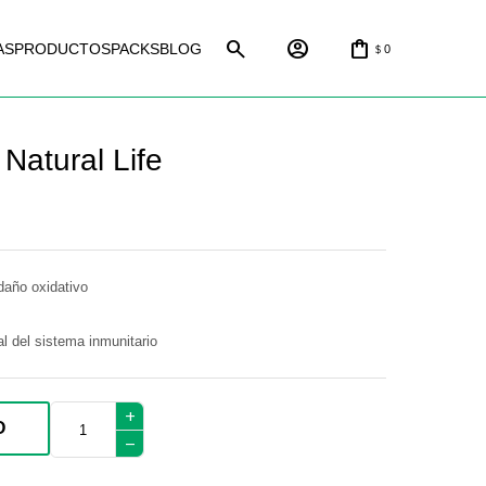
AS
PRODUCTOS
PACKS
BLOG
0
$
Natural Life
 daño oxidativo
l del sistema inmunitario
add
O
remove