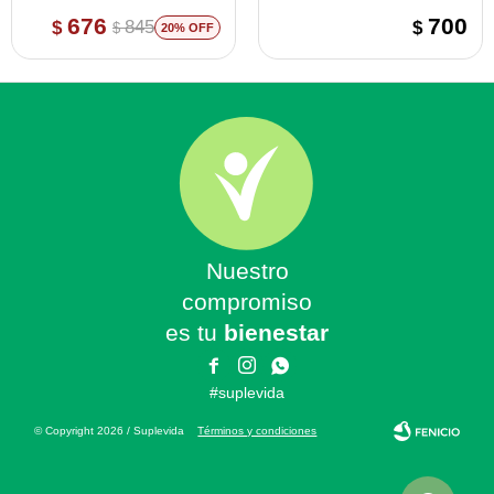
ONE - Natural Life
676
700
845
$
$
$
20
Nuestro
compromiso
es tu
bienestar



#suplevida
© Copyright 2026 / Suplevida
Términos y condiciones