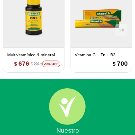
Multivitamínico & mineral
Vitamina C + Zn + B2
ONE - Natural Life
676
700
845
$
$
$
20
Nuestro