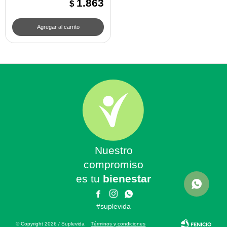
1.863
$
Nuestro
compromiso
es tu
bienestar



#suplevida
© Copyright 2026 / Suplevida
Términos y condiciones