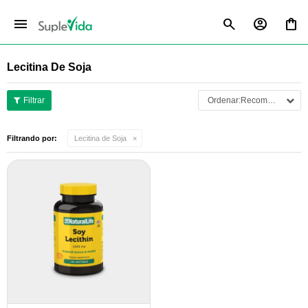
menu
Lecitina De Soja
Recomendados
Filtrando por:
Lecitina de Soja