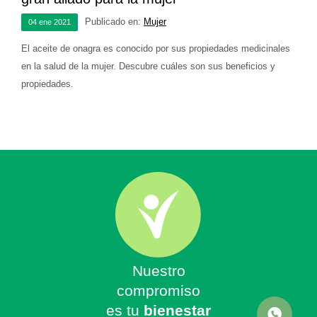
Publicado en:
Mujer
04
ene
2021
El aceite de onagra es conocido por sus propiedades medicinales
en la salud de la mujer. Descubre cuáles son sus beneficios y
propiedades.
Nuestro
compromiso
es tu
bienestar