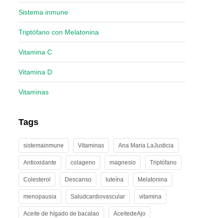
Sistema inmune
Triptófano con Melatonina
Vitamina C
Vitamina D
Vitaminas
Tags
sistemainmune
Vitaminas
Ana Maria LaJusticia
Antioxidante
colageno
magnesio
Triptófano
Colesterol
Descanso
luteína
Melatonina
menopausia
Saludcardiovascular
vitamina
Aceite de hígado de bacalao
AceitedeAjo