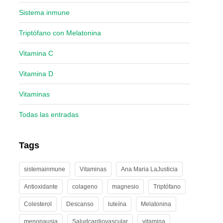
Sistema inmune
Triptófano con Melatonina
Vitamina C
Vitamina D
Vitaminas
Todas las entradas
Tags
sistemainmune
Vitaminas
Ana Maria LaJusticia
Antioxidante
colageno
magnesio
Triptófano
Colesterol
Descanso
luteína
Melatonina
menopausia
Saludcardiovascular
vitamina