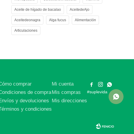
Aceite de hígado de bacalao
AceitedeAjo
Aceitedeonagra
Alga fucus
Alimentación
Articulaciones
Cómo comprar
Mi cuenta



Condiciones de compra
Mis compras
#suplevida
Envíos y devoluciones
Mis direcciones
Términos y condiciones