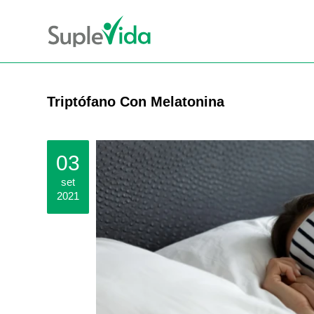
Triptófano Con Melatonina
03
set
2021