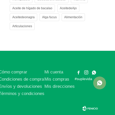
Aceite de hígado de bacalao
AceitedeAjo
Aceitedeonagra
Alga fucus
Alimentación
Articulaciones
Cómo comprar
Mi cuenta



Condiciones de compra
Mis compras
#suplevida
Envíos y devoluciones
Mis direcciones
Términos y condiciones