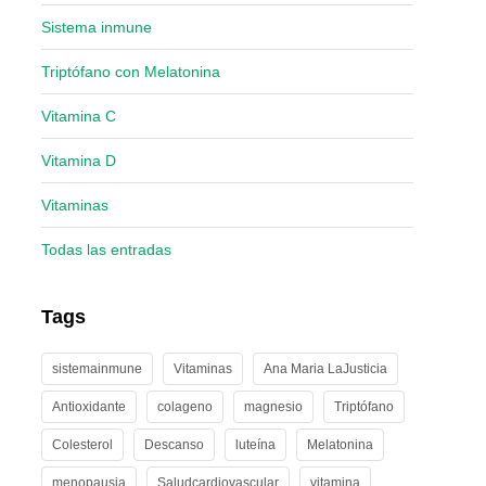
Sistema inmune
Triptófano con Melatonina
Vitamina C
Vitamina D
Vitaminas
Todas las entradas
Tags
sistemainmune
Vitaminas
Ana Maria LaJusticia
Antioxidante
colageno
magnesio
Triptófano
Colesterol
Descanso
luteína
Melatonina
menopausia
Saludcardiovascular
vitamina