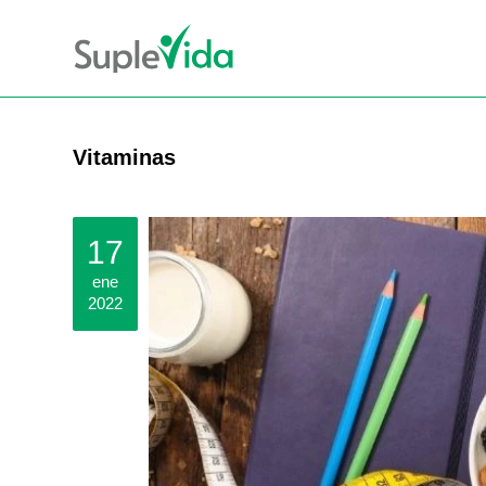
Vitaminas
17
ene
2022