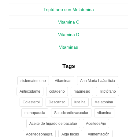
Triptófano con Melatonina
Vitamina C
Vitamina D
Vitaminas
Tags
sistemainmune
Vitaminas
Ana Maria LaJusticia
Antioxidante
colageno
magnesio
Triptófano
Colesterol
Descanso
luteína
Melatonina
menopausia
Saludcardiovascular
vitamina
Aceite de hígado de bacalao
AceitedeAjo
Aceitedeonagra
Alga fucus
Alimentación