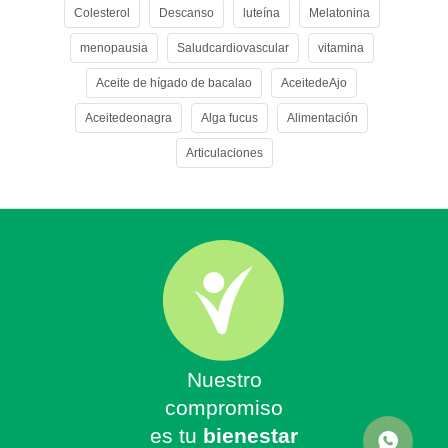
Colesterol
Descanso
luteína
Melatonina
menopausia
Saludcardiovascular
vitamina
Aceite de hígado de bacalao
AceitedeAjo
Aceitedeonagra
Alga fucus
Alimentación
Articulaciones
Nuestro
compromiso
es tu
bienestar