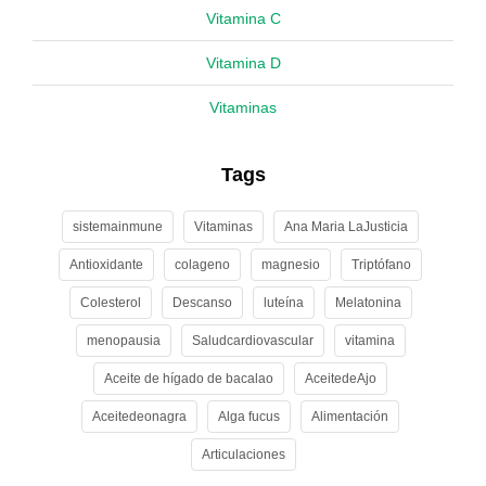
Vitamina C
Vitamina D
Vitaminas
Tags
sistemainmune
Vitaminas
Ana Maria LaJusticia
Antioxidante
colageno
magnesio
Triptófano
Colesterol
Descanso
luteína
Melatonina
menopausia
Saludcardiovascular
vitamina
Aceite de hígado de bacalao
AceitedeAjo
Aceitedeonagra
Alga fucus
Alimentación
Articulaciones