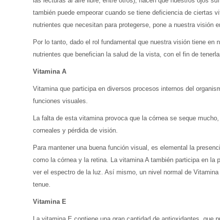
las lecturas al aire libre, entre otros), hacen que nuestros ojos 
también puede empeorar cuando se tiene deficiencia de ciertas vi
nutrientes que necesitan para protegerse, pone a nuestra visión e
Por lo tanto, dado el rol fundamental que nuestra visión tiene en 
nutrientes que benefician la salud de la vista, con el fin de tener
Vitamina A
Vitamina que participa en diversos procesos internos del organism
funciones visuales.
La falta de esta vitamina provoca que la córnea se seque mucho, l
corneales y pérdida de visión.
Para mantener una buena función visual, es elemental la presencia 
como la córnea y la retina. La vitamina A también participa en la
ver el espectro de la luz. Así mismo, un nivel normal de Vitamina
tenue.
Vitamina E
La vitamina E contiene una gran cantidad de antioxidantes, que p