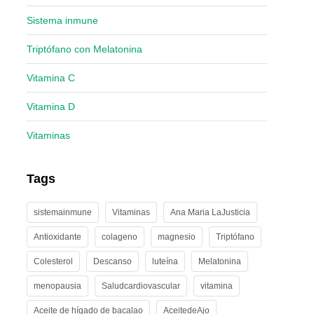
Sistema inmune
Triptófano con Melatonina
Vitamina C
Vitamina D
Vitaminas
Tags
sistemainmune
Vitaminas
Ana Maria LaJusticia
Antioxidante
colageno
magnesio
Triptófano
Colesterol
Descanso
luteína
Melatonina
menopausia
Saludcardiovascular
vitamina
Aceite de hígado de bacalao
AceitedeAjo