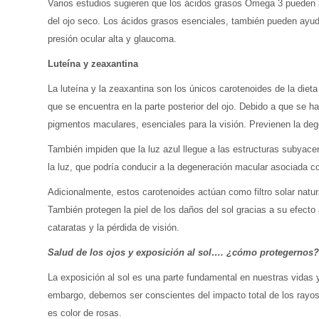
Varios estudios sugieren que los ácidos grasos Omega 3 pueden a
del ojo seco. Los ácidos grasos esenciales, también pueden ayudar
presión ocular alta y glaucoma.
Luteína y zeaxantina
La luteína y la zeaxantina son los únicos carotenoides de la dieta
que se encuentra en la parte posterior del ojo. Debido a que se
pigmentos maculares, esenciales para la visión. Previenen la deg
También impiden que la luz azul llegue a las estructuras subyacen
la luz, que podría conducir a la degeneración macular asociada c
Adicionalmente, estos carotenoides actúan como filtro solar natura
También protegen la piel de los daños del sol gracias a su efecto 
cataratas y la pérdida de visión.
Salud de los ojos y exposición al sol…. ¿cómo protegernos
La exposición al sol es una parte fundamental en nuestras vidas 
embargo, debemos ser conscientes del impacto total de los rayos
es color de rosas.