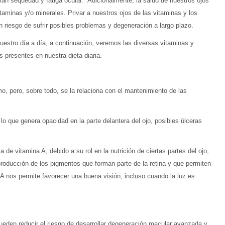
sufran sequedad y fatiga ocular. Adicionalmente, la salud de nuestros ojos
taminas y/o minerales. Privar a nuestros ojos de las vitaminas y los
n riesgo de sufrir posibles problemas y degeneración a largo plazo.
nuestro día a día, a continuación, veremos las diversas vitaminas y
las presentes en nuestra dieta diaria.
o, pero, sobre todo, se la relaciona con el mantenimiento de las
o que genera opacidad en la parte delantera del ojo, posibles úlceras
de vitamina A, debido a su rol en la nutrición de ciertas partes del ojo,
 producción de los pigmentos que forman parte de la retina y que permiten
 A nos permite favorecer una buena visión, incluso cuando la luz es
ueden reducir el riesgo de desarrollar degeneración macular avanzada y