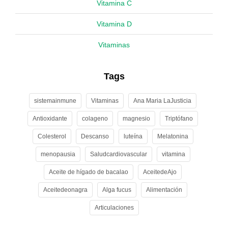
Vitamina C
Vitamina D
Vitaminas
Tags
sistemainmune
Vitaminas
Ana Maria LaJusticia
Antioxidante
colageno
magnesio
Triptófano
Colesterol
Descanso
luteína
Melatonina
menopausia
Saludcardiovascular
vitamina
Aceite de hígado de bacalao
AceitedeAjo
Aceitedeonagra
Alga fucus
Alimentación
Articulaciones