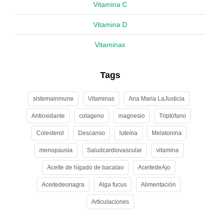
Vitamina C
Vitamina D
Vitaminas
Tags
sistemainmune
Vitaminas
Ana Maria LaJusticia
Antioxidante
colageno
magnesio
Triptófano
Colesterol
Descanso
luteína
Melatonina
menopausia
Saludcardiovascular
vitamina
Aceite de hígado de bacalao
AceitedeAjo
Aceitedeonagra
Alga fucus
Alimentación
Articulaciones