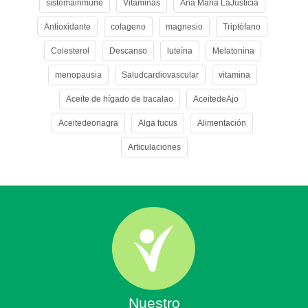
sistemainmune
Vitaminas
Ana Maria LaJusticia
Antioxidante
colageno
magnesio
Triptófano
Colesterol
Descanso
luteína
Melatonina
menopausia
Saludcardiovascular
vitamina
Aceite de hígado de bacalao
AceitedeAjo
Aceitedeonagra
Alga fucus
Alimentación
Articulaciones
Nuestro