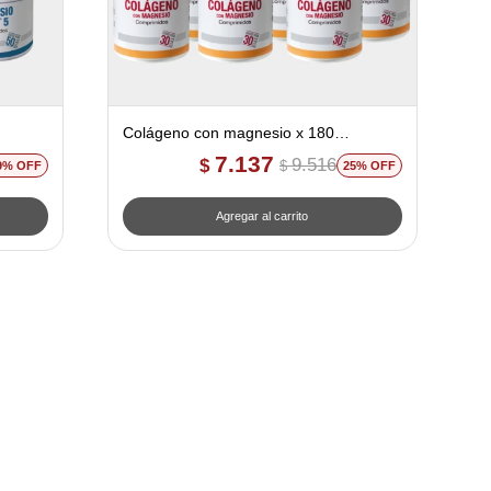
Colágeno con magnesio x 180
comprimidos - 6un. 25% off
7.137
9.516
$
$
9
25