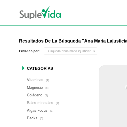
Resultados De La Búsqueda "ana Maria Lajustici
Filtrando por:
Búsqueda: "ana maria lajusticia"
CATEGORÍAS
Vitaminas
(1)
Magnesio
(5)
Colágeno
(3)
Sales minerales
(1)
Algas Focus
(1)
Packs
(5)