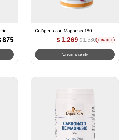
ria
Colágeno con Magnesio 180
comprimidos - Ana Maria Lajusticia
875
1.269
1.586
$
$
$
19