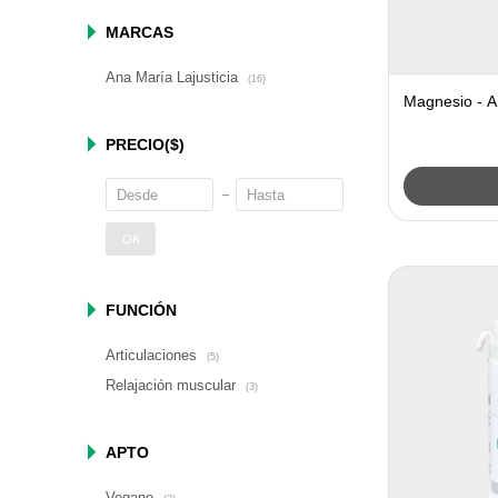
MARCAS
Ana María Lajusticia
(16)
Magnesio - A
PRECIO
($)
OK
FUNCIÓN
Articulaciones
(5)
Relajación muscular
(3)
APTO
Vegano