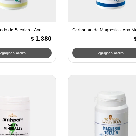
gado de Bacalao - Ana
Carbonato de Magnesio - Ana Ma
cia
Lajusticia
1.380
$