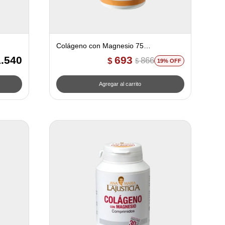
Colágeno con Magnesio 75
comprimidos - Ana Maria Lajusticia
1.540
693
866
$
$
19