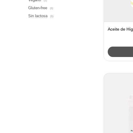
(2)
Gluten-free
(6)
Sin lactosa
(6)
Aceite de Hí
Maria Lajusti