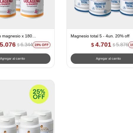
n magnesio x 180
Magnesio total 5 - 4un. 20% off
- 4un. 20% off
5.076
4.701
6.344
5.876
$
$
$
19
1