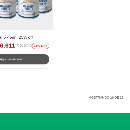
l 5 - 6un. 25% off
6.611
8.814
$
24
MOSTRANDO
16
DE
16