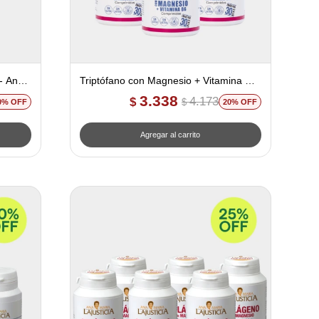
- Ana
Triptófano con Magnesio + Vitamina B6
- 3un. 20% off
3.338
4.173
$
$
0
20