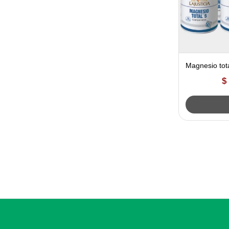
Magnesio tota
$