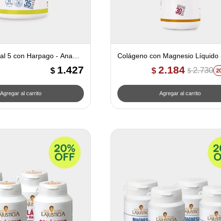
al 5 con Harpago - Ana
Colágeno con Magnesio Líquido 
cia
Maria Lajusticia
1.427
2.184
2.730
$
$
$
2