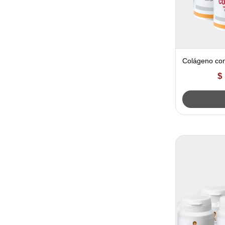
Colágeno co
comprimidos 
$