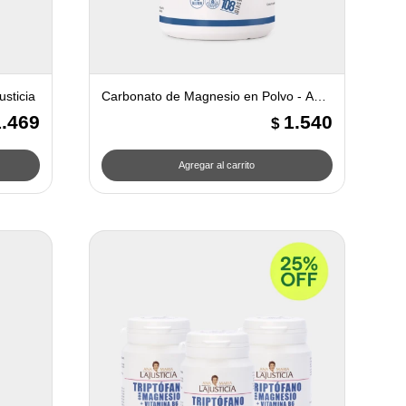
usticia
Carbonato de Magnesio en Polvo - Ana
Maria Lajusticia
1.469
1.540
$