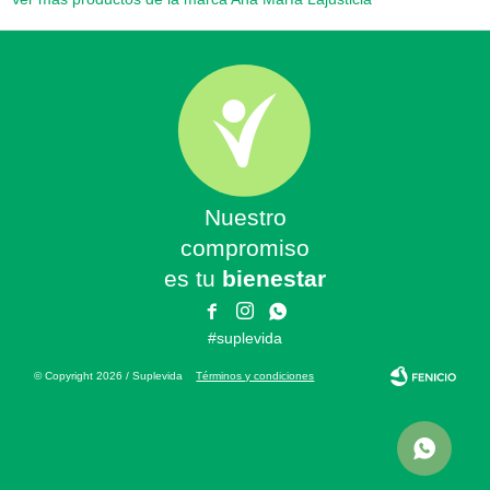
Nuestro
compromiso
es tu
bienestar



#suplevida
© Copyright 2026 / Suplevida
Términos y condiciones