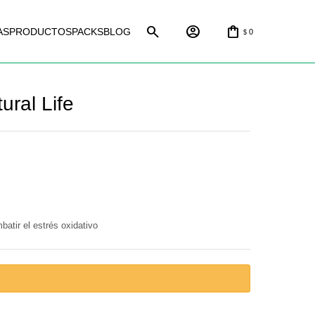
AS
PRODUCTOS
PACKS
BLOG
0
$
ural Life
atir el estrés oxidativo