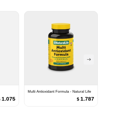
Multi Antioxidant Formula - Natural Life
Levad
1.075
1.787
$
$