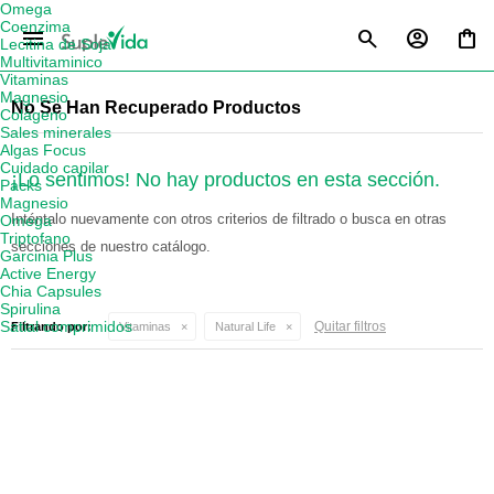
Omega
Coenzima
menu
Lecitina de Soja
Multivitaminico
Vitaminas
Magnesio
No Se Han Recuperado Productos
Colágeno
Sales minerales
Algas Focus
Cuidado capilar
¡Lo sentimos! No hay productos en esta sección.
Packs
Magnesio
Inténtalo nuevamente con otros criterios de filtrado o busca en otras
Omega
Triptofano
secciones de nuestro catálogo.
Garcinia Plus
Active Energy
Chia Capsules
Spirulina
Satial comprimidos
Quitar filtros
Filtrando por:
Vitaminas
Natural Life