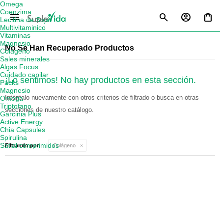
Omega
Coenzima
menu
Lecitina de Soja
Multivitaminico
Vitaminas
Magnesio
No Se Han Recuperado Productos
Colágeno
Sales minerales
Algas Focus
Cuidado capilar
¡Lo sentimos! No hay productos en esta sección.
Packs
Magnesio
Inténtalo nuevamente con otros criterios de filtrado o busca en otras
Omega
Triptofano
secciones de nuestro catálogo.
Garcinia Plus
Active Energy
Chia Capsules
Spirulina
Satial comprimidos
Filtrando por:
Colágeno