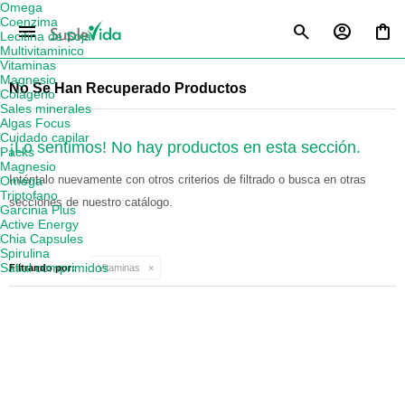
Omega
Coenzima
menu
Lecitina de Soja
Multivitaminico
Vitaminas
Magnesio
No Se Han Recuperado Productos
Colágeno
Sales minerales
Algas Focus
Cuidado capilar
¡Lo sentimos! No hay productos en esta sección.
Packs
Magnesio
Inténtalo nuevamente con otros criterios de filtrado o busca en otras
Omega
Triptofano
secciones de nuestro catálogo.
Garcinia Plus
Active Energy
Chia Capsules
Spirulina
Satial comprimidos
Filtrando por:
Vitaminas