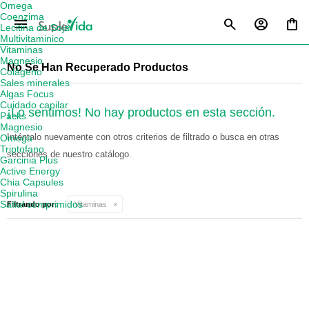
Omega
Coenzima
menu
Lecitina de Soja
Multivitaminico
Vitaminas
Magnesio
No Se Han Recuperado Productos
Colágeno
Sales minerales
Algas Focus
Cuidado capilar
¡Lo sentimos! No hay productos en esta sección.
Packs
Magnesio
Inténtalo nuevamente con otros criterios de filtrado o busca en otras
Omega
Triptofano
secciones de nuestro catálogo.
Garcinia Plus
Active Energy
Chia Capsules
Spirulina
Satial comprimidos
Filtrando por:
Vitaminas