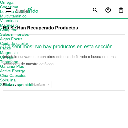
Omega
Coenzima
menu
Lecitina de Soja
Multivitaminico
Vitaminas
Magnesio
No Se Han Recuperado Productos
Colágeno
Sales minerales
Algas Focus
Cuidado capilar
¡Lo sentimos! No hay productos en esta sección.
Packs
Magnesio
Inténtalo nuevamente con otros criterios de filtrado o busca en otras
Omega
Triptofano
secciones de nuestro catálogo.
Garcinia Plus
Active Energy
Chia Capsules
Spirulina
Satial comprimidos
Filtrando por:
Triptófano