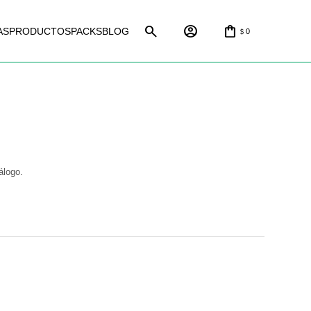
AS
PRODUCTOS
PACKS
BLOG
0
$
álogo.