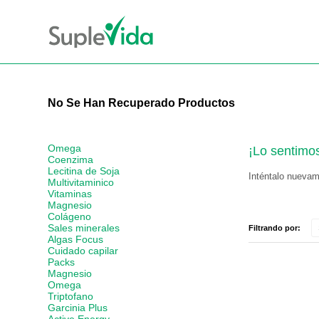
No Se Han Recuperado Productos
Omega
¡Lo sentimo
Coenzima
Lecitina de Soja
Inténtalo nuevame
Multivitaminico
Vitaminas
Magnesio
Colágeno
Sales minerales
Filtrando por:
Algas Focus
Cuidado capilar
Packs
Magnesio
Omega
Triptofano
Garcinia Plus