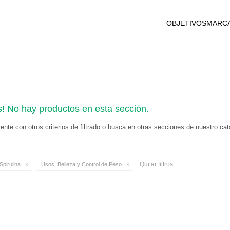
OBJETIVOS
MARC
s! No hay productos en esta sección.
nte con otros criterios de filtrado o busca en otras secciones de nuestro cat
Quitar filtros
Spirulina
Usos:
Belleza y Control de Peso