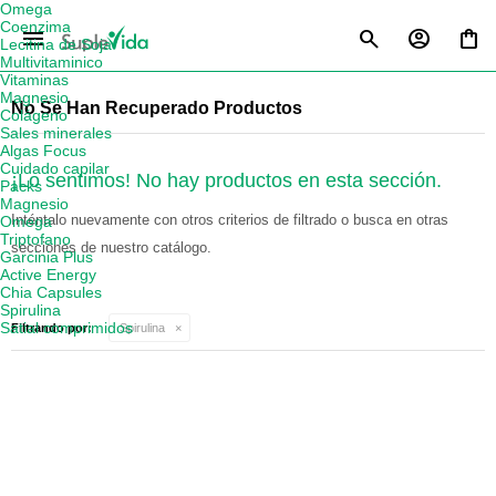
Omega
Coenzima
menu
Lecitina de Soja
Multivitaminico
Vitaminas
Magnesio
No Se Han Recuperado Productos
Colágeno
Sales minerales
Algas Focus
Cuidado capilar
¡Lo sentimos! No hay productos en esta sección.
Packs
Magnesio
Inténtalo nuevamente con otros criterios de filtrado o busca en otras
Omega
Triptofano
secciones de nuestro catálogo.
Garcinia Plus
Active Energy
Chia Capsules
Spirulina
Satial comprimidos
Filtrando por:
Spirulina