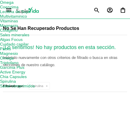
Omega
Coenzima
menu
Lecitina de Soja
Multivitaminico
Vitaminas
Magnesio
No Se Han Recuperado Productos
Colágeno
Sales minerales
Algas Focus
Cuidado capilar
¡Lo sentimos! No hay productos en esta sección.
Packs
Magnesio
Inténtalo nuevamente con otros criterios de filtrado o busca en otras
Omega
Triptofano
secciones de nuestro catálogo.
Garcinia Plus
Active Energy
Chia Capsules
Spirulina
Satial comprimidos
Filtrando por:
Spirulina