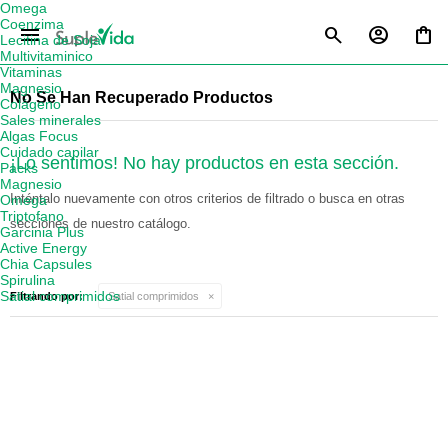
Omega
Coenzima
menu
Lecitina de Soja
Multivitaminico
Vitaminas
Magnesio
No Se Han Recuperado Productos
Colágeno
Sales minerales
Algas Focus
Cuidado capilar
¡Lo sentimos! No hay productos en esta sección.
Packs
Magnesio
Inténtalo nuevamente con otros criterios de filtrado o busca en otras
Omega
Triptofano
secciones de nuestro catálogo.
Garcinia Plus
Active Energy
Chia Capsules
Spirulina
Satial comprimidos
Filtrando por:
Satial comprimidos