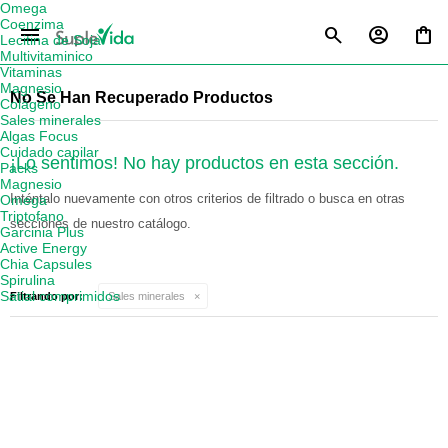
Omega
Coenzima
menu
Lecitina de Soja
Multivitaminico
Vitaminas
Magnesio
No Se Han Recuperado Productos
Colágeno
Sales minerales
Algas Focus
Cuidado capilar
¡Lo sentimos! No hay productos en esta sección.
Packs
Magnesio
Inténtalo nuevamente con otros criterios de filtrado o busca en otras
Omega
Triptofano
secciones de nuestro catálogo.
Garcinia Plus
Active Energy
Chia Capsules
Spirulina
Satial comprimidos
Filtrando por:
Sales minerales