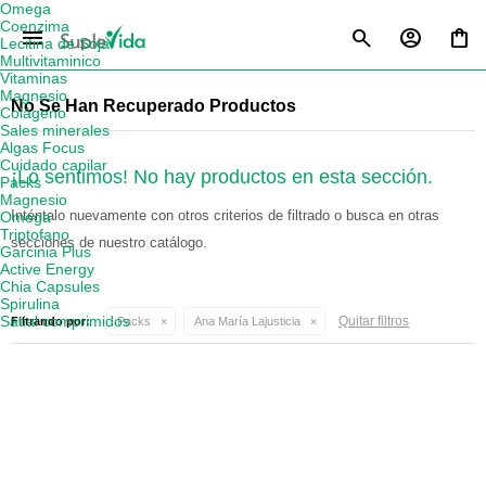
Omega
Coenzima
menu
Lecitina de Soja
Multivitaminico
Vitaminas
Magnesio
No Se Han Recuperado Productos
Colágeno
Sales minerales
Algas Focus
Cuidado capilar
¡Lo sentimos! No hay productos en esta sección.
Packs
Magnesio
Inténtalo nuevamente con otros criterios de filtrado o busca en otras
Omega
Triptofano
secciones de nuestro catálogo.
Garcinia Plus
Active Energy
Chia Capsules
Spirulina
Satial comprimidos
Quitar filtros
Filtrando por:
Packs
Ana María Lajusticia