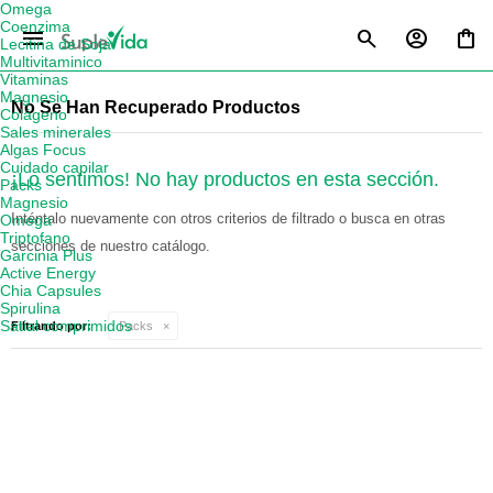
Omega
Coenzima
menu
Lecitina de Soja
Multivitaminico
Vitaminas
Magnesio
No Se Han Recuperado Productos
Colágeno
Sales minerales
Algas Focus
Cuidado capilar
¡Lo sentimos! No hay productos en esta sección.
Packs
Magnesio
Inténtalo nuevamente con otros criterios de filtrado o busca en otras
Omega
Triptofano
secciones de nuestro catálogo.
Garcinia Plus
Active Energy
Chia Capsules
Spirulina
Satial comprimidos
Filtrando por:
Packs