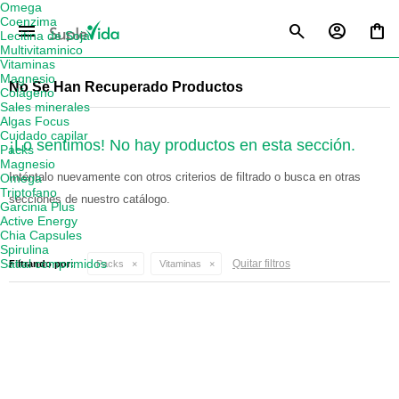
Omega
Coenzima
menu
Lecitina de Soja
Multivitaminico
Vitaminas
Magnesio
No Se Han Recuperado Productos
Colágeno
Sales minerales
Algas Focus
Cuidado capilar
¡Lo sentimos! No hay productos en esta sección.
Packs
Magnesio
Inténtalo nuevamente con otros criterios de filtrado o busca en otras
Omega
Triptofano
secciones de nuestro catálogo.
Garcinia Plus
Active Energy
Chia Capsules
Spirulina
Satial comprimidos
Quitar filtros
Filtrando por:
Packs
Vitaminas