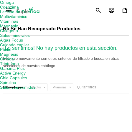
Omega
Coenzima
menu
Lecitina de Soja
Multivitaminico
Vitaminas
Magnesio
No Se Han Recuperado Productos
Colágeno
Sales minerales
Algas Focus
Cuidado capilar
¡Lo sentimos! No hay productos en esta sección.
Packs
Magnesio
Inténtalo nuevamente con otros criterios de filtrado o busca en otras
Omega
Triptofano
secciones de nuestro catálogo.
Garcinia Plus
Active Energy
Chia Capsules
Spirulina
Satial comprimidos
Quitar filtros
Filtrando por:
Packs
Vitaminas