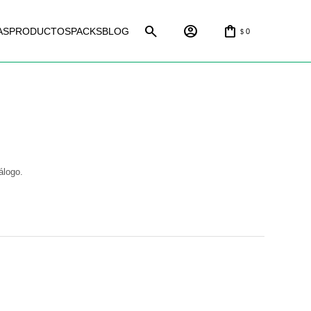
AS
PRODUCTOS
PACKS
BLOG
0
$
álogo.