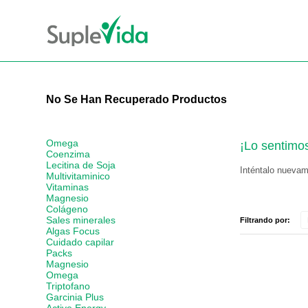
No Se Han Recuperado Productos
Omega
¡Lo sentimo
Coenzima
Lecitina de Soja
Inténtalo nuevame
Multivitaminico
Vitaminas
Magnesio
Colágeno
Sales minerales
Filtrando por:
Algas Focus
Cuidado capilar
Packs
Magnesio
Omega
Triptofano
Garcinia Plus