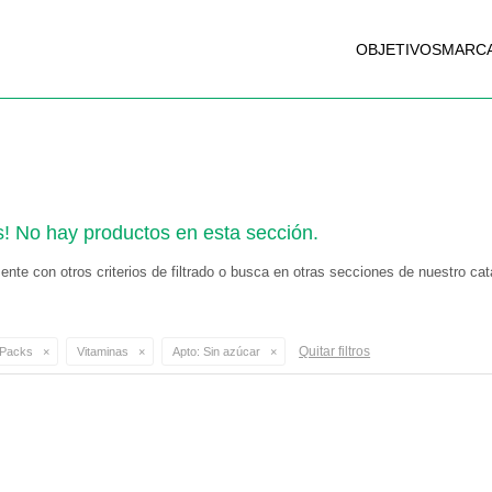
OBJETIVOS
MARC
s! No hay productos en esta sección.
nte con otros criterios de filtrado o busca en otras secciones de nuestro cat
Quitar filtros
Packs
Vitaminas
Apto:
Sin azúcar