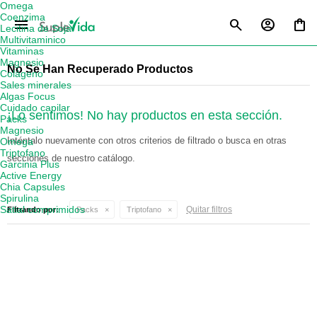
Omega
Coenzima
menu
Lecitina de Soja
Multivitaminico
Vitaminas
Magnesio
No Se Han Recuperado Productos
Colágeno
Sales minerales
Algas Focus
Cuidado capilar
¡Lo sentimos! No hay productos en esta sección.
Packs
Magnesio
Inténtalo nuevamente con otros criterios de filtrado o busca en otras
Omega
Triptofano
secciones de nuestro catálogo.
Garcinia Plus
Active Energy
Chia Capsules
Spirulina
Satial comprimidos
Quitar filtros
Filtrando por:
Packs
Triptofano