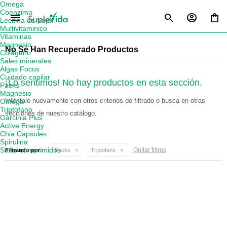
Omega
Coenzima
menu
Lecitina de Soja
Multivitaminico
Vitaminas
Magnesio
No Se Han Recuperado Productos
Colágeno
Sales minerales
Algas Focus
Cuidado capilar
¡Lo sentimos! No hay productos en esta sección.
Packs
Magnesio
Inténtalo nuevamente con otros criterios de filtrado o busca en otras
Omega
Triptofano
secciones de nuestro catálogo.
Garcinia Plus
Active Energy
Chia Capsules
Spirulina
Satial comprimidos
Quitar filtros
Filtrando por:
Packs
Triptofano