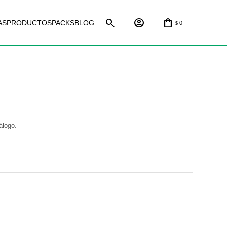
AS
PRODUCTOS
PACKS
BLOG
0
$
álogo.