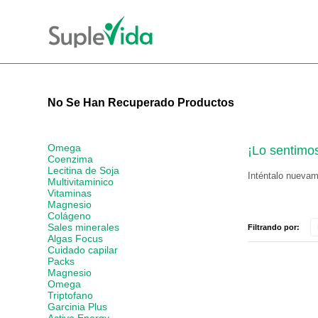
No Se Han Recuperado Productos
Omega
¡Lo sentimo
Coenzima
Lecitina de Soja
Inténtalo nuevame
Multivitaminico
Vitaminas
Magnesio
Colágeno
Sales minerales
Filtrando por:
Algas Focus
Cuidado capilar
Packs
Magnesio
Omega
Triptofano
Garcinia Plus