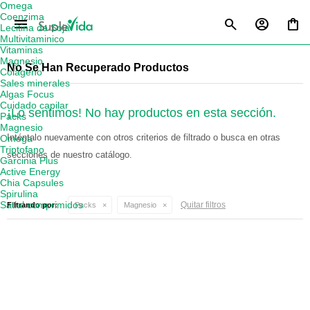
Omega
Coenzima
menu
Lecitina de Soja
Multivitaminico
Vitaminas
Magnesio
No Se Han Recuperado Productos
Colágeno
Sales minerales
Algas Focus
Cuidado capilar
¡Lo sentimos! No hay productos en esta sección.
Packs
Magnesio
Inténtalo nuevamente con otros criterios de filtrado o busca en otras
Omega
Triptofano
secciones de nuestro catálogo.
Garcinia Plus
Active Energy
Chia Capsules
Spirulina
Satial comprimidos
Quitar filtros
Filtrando por:
Packs
Magnesio