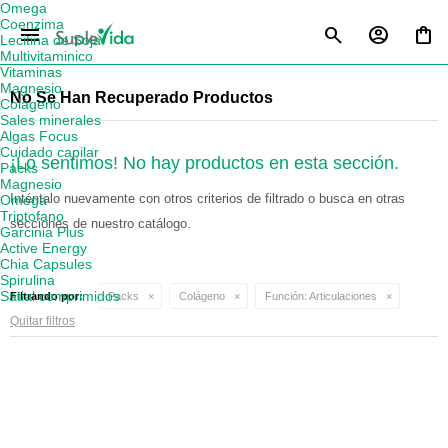
Omega
Coenzima
menu
Lecitina de Soja
Multivitaminico
Vitaminas
Magnesio
No Se Han Recuperado Productos
Colágeno
Sales minerales
Algas Focus
Cuidado capilar
¡Lo sentimos! No hay productos en esta sección.
Packs
Magnesio
Inténtalo nuevamente con otros criterios de filtrado o busca en otras
Omega
Triptofano
secciones de nuestro catálogo.
Garcinia Plus
Active Energy
Chia Capsules
Spirulina
Satial comprimidos
Filtrando por:
Packs
Colágeno
Función:
Articulaciones
Quitar filtros