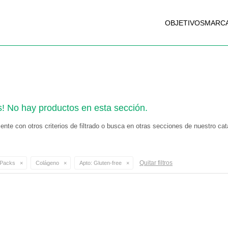
OBJETIVOS
MARC
s! No hay productos en esta sección.
nte con otros criterios de filtrado o busca en otras secciones de nuestro cat
Quitar filtros
Packs
Colágeno
Apto:
Gluten-free