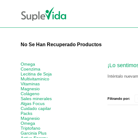
No Se Han Recuperado Productos
Omega
¡Lo sentimo
Coenzima
Lecitina de Soja
Inténtalo nuevame
Multivitaminico
Vitaminas
Magnesio
Colágeno
Sales minerales
Filtrando por:
Algas Focus
Cuidado capilar
Packs
Magnesio
Omega
Triptofano
Garcinia Plus