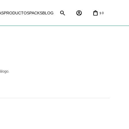
AS
PRODUCTOS
PACKS
BLOG
0
$
álogo.