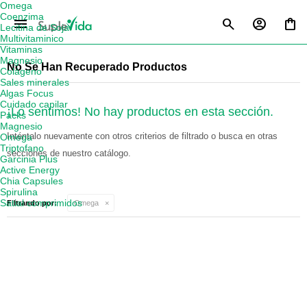
Omega
Coenzima
menu
Lecitina de Soja
Multivitaminico
Vitaminas
Magnesio
No Se Han Recuperado Productos
Colágeno
Sales minerales
Algas Focus
Cuidado capilar
¡Lo sentimos! No hay productos en esta sección.
Packs
Magnesio
Inténtalo nuevamente con otros criterios de filtrado o busca en otras
Omega
Triptofano
secciones de nuestro catálogo.
Garcinia Plus
Active Energy
Chia Capsules
Spirulina
Satial comprimidos
Filtrando por:
Omega