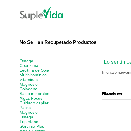
No Se Han Recuperado Productos
Omega
¡Lo sentimo
Coenzima
Lecitina de Soja
Inténtalo nuevame
Multivitaminico
Vitaminas
Magnesio
Colágeno
Sales minerales
Filtrando por:
Algas Focus
Cuidado capilar
Packs
Magnesio
Omega
Triptofano
Garcinia Plus