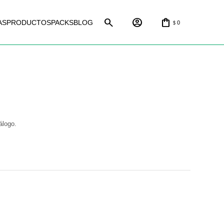
AS
PRODUCTOS
PACKS
BLOG
0
$
álogo.