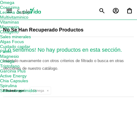
Omega
Coenzima
menu
Lecitina de Soja
Multivitaminico
Vitaminas
Magnesio
No Se Han Recuperado Productos
Colágeno
Sales minerales
Algas Focus
Cuidado capilar
¡Lo sentimos! No hay productos en esta sección.
Packs
Magnesio
Inténtalo nuevamente con otros criterios de filtrado o busca en otras
Omega
Triptofano
secciones de nuestro catálogo.
Garcinia Plus
Active Energy
Chia Capsules
Spirulina
Satial comprimidos
Filtrando por:
Omega