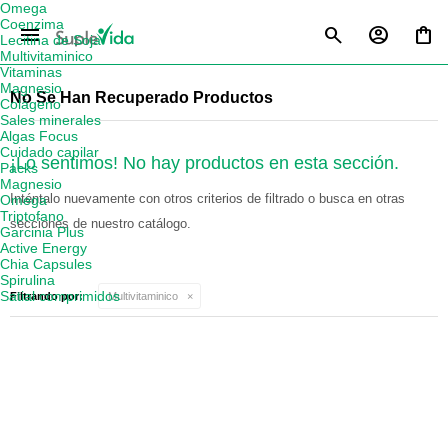
Omega
Coenzima
menu
Lecitina de Soja
Multivitaminico
Vitaminas
Magnesio
No Se Han Recuperado Productos
Colágeno
Sales minerales
Algas Focus
Cuidado capilar
¡Lo sentimos! No hay productos en esta sección.
Packs
Magnesio
Inténtalo nuevamente con otros criterios de filtrado o busca en otras
Omega
Triptofano
secciones de nuestro catálogo.
Garcinia Plus
Active Energy
Chia Capsules
Spirulina
Satial comprimidos
Filtrando por:
Multivitaminico